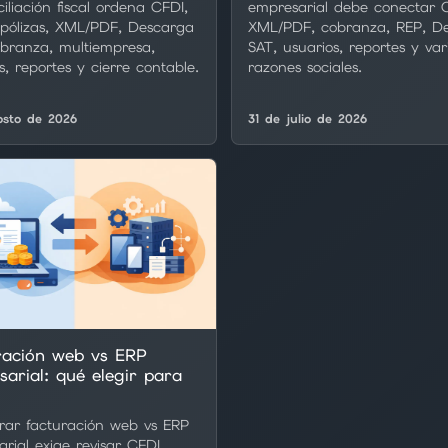
iliación fiscal ordena CFDI,
empresarial debe conectar 
 pólizas, XML/PDF, Descarga
XML/PDF, cobranza, REP, D
obranza, multiempresa,
SAT, usuarios, reportes y var
s, reportes y cierre contable.
razones sociales.
osto de 2026
31 de julio de 2026
ración web vs ERP
arial: qué elegir para
ar facturación web vs ERP
rial exige revisar CFDI,