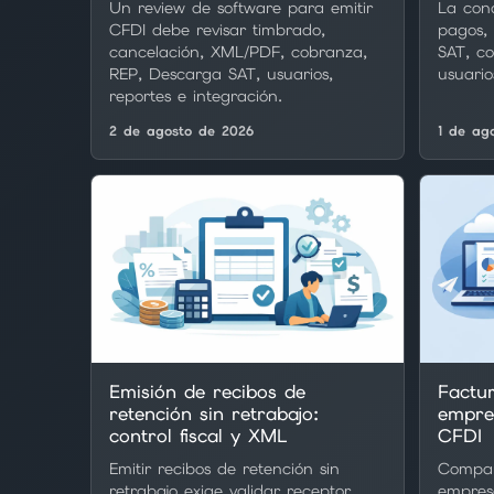
Un review de software para emitir
La conc
CFDI debe revisar timbrado,
pagos,
cancelación, XML/PDF, cobranza,
SAT, c
REP, Descarga SAT, usuarios,
usuario
reportes e integración.
2 de agosto de 2026
1 de ag
Emisión de recibos de
Factu
retención sin retrabajo:
empres
control fiscal y XML
CFDI
Emitir recibos de retención sin
Compar
retrabajo exige validar receptor,
empresa