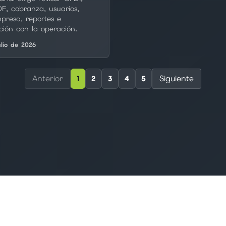
F, cobranza, usuarios,
presa, reportes e
ción con la operación.
ulio de 2026
Anterior
Siguiente
1
2
3
4
5