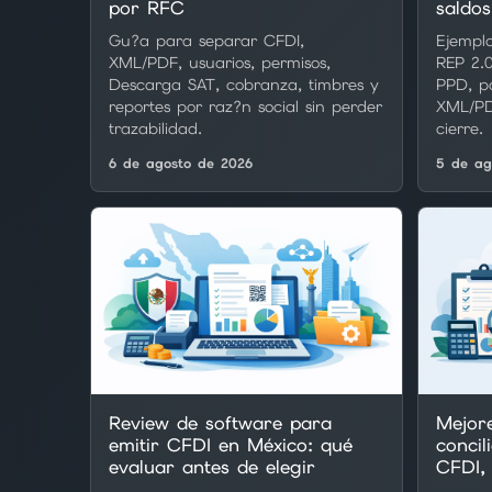
por RFC
saldos
Gu?a para separar CFDI,
Ejempl
XML/PDF, usuarios, permisos,
REP 2.0
Descarga SAT, cobranza, timbres y
PPD, pa
reportes por raz?n social sin perder
XML/PD
trazabilidad.
cierre.
6 de agosto de 2026
5 de ag
Review de software para
Mejor
emitir CFDI en México: qué
concil
evaluar antes de elegir
CFDI,