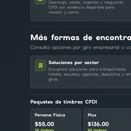
Descarga, valida, organiza y resguarda
CFDI con evidencia disponible para
revisión y cierre.
Más formas de encontra
Consulta opciones por giro empresarial o co
Soluciones por sector
Encuentra soluciones para transportistas,
hoteles, escuelas, agencias, despachos y otr
giros.
Paquetes de timbres CFDI
Persona Física
Plus
$55.00
$136.00
20 timbres
50 timbres